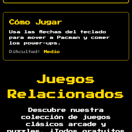
Cómo Jugar
Usa las flechas del teclado
para mover a Pacman y comer
los power-ups.
Dificultad:
Medio
Juegos
Relacionados
Descubre nuestra
colección de juegos
clásicos arcade y
puzzles. ¡Todos gratuitos