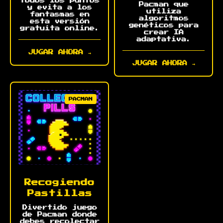
todos los puntos
Pacman que
y evita a los
utiliza
fantasmas en
algoritmos
esta versión
genéticos para
gratuita online.
crear IA
adaptativa.
JUGAR AHORA →
JUGAR AHORA →
PACMAN
Recogiendo
Pastillas
Divertido juego
de Pacman donde
debes recolectar