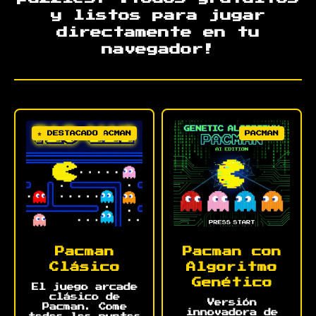
y listos para jugar
directamente en tu
navegador!
⭐ DESTACADO
PACMAN
PACMAN
Pacman
Pacman con
Clásico
Algoritmo
Genético
El juego arcade
clásico de
Versión
Pacman. Come
innovadora de