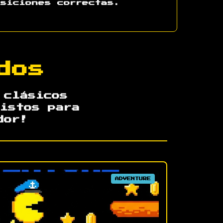
osiciones correctas.
dos
 clásicos
istos para
dor!
ADVENTURE