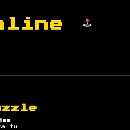
Online
uzzle
jas
ta tu