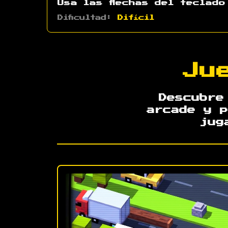
Usa las flechas del teclad
Dificultad:
Difícil
Ju
Descubre
arcade y p
jug