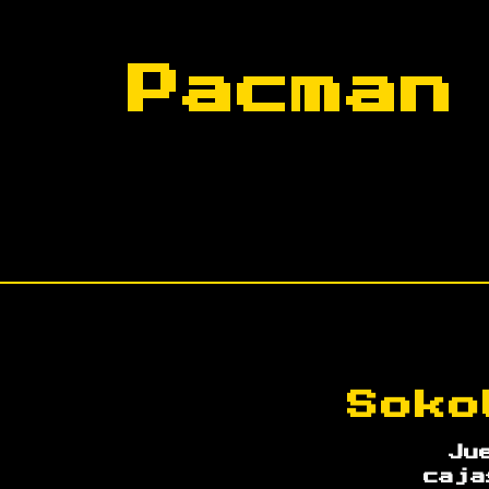
Pacman
Soko
Ju
caja