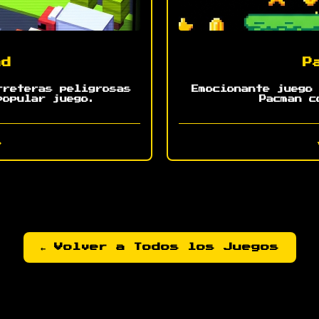
ad
P
rreteras peligrosas
Emocionante juego
popular juego.
Pacman c
→
← Volver a Todos los Juegos