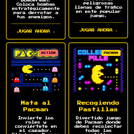
Bomberman.
peligrosas
Coloca bombas
llenas de tráfico
estratégicamente
en este popular
para derrotar a
juego.
tus enemigos.
JUGAR AHORA →
JUGAR AHORA →
ACTION
PACMAN
Mata al
Recogiendo
Pacman
Pastillas
Invierte los
Divertido juego
roles y
de Pacman donde
conviértete en
debes recolectar
el cazador.
todas las